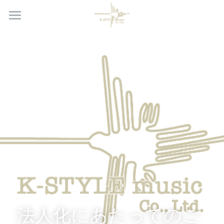
Home
K-STYLE music ARTISTS
K-STYLE USED GUITARS
会社概要
検索
法人化にあたってのご