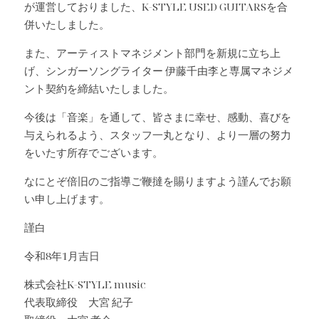
が運営しておりました、K-STYLE USED GUITARSを合
併いたしました。
また、アーティストマネジメント部門を新規に立ち上
げ、シンガーソングライター 伊藤千由李と専属マネジメ
ント契約を締結いたしました。
今後は「音楽」を通して、皆さまに幸せ、感動、喜びを
与えられるよう、スタッフ一丸となり、より一層の努力
をいたす所存でございます。
なにとぞ倍旧のご指導ご鞭撻を賜りますよう謹んでお願
い申し上げます。
謹白
令和8年1月吉日
株式会社K-STYLE music
代表取締役　大宮 紀子